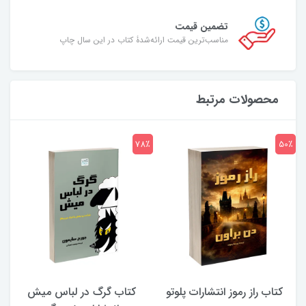
تضمین قیمت
مناسب‌ترین قیمت ارائه‌شدۀ کتاب در این سال چاپ
محصولات مرتبط
7٪
78٪
50٪
کتاب راز رموز انتشارات پلوتو
کتاب گرگ در لباس میش