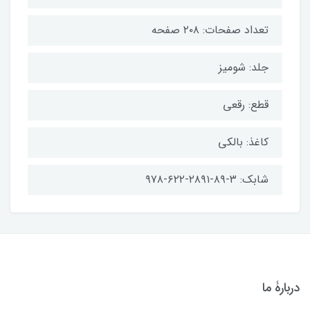
تعداد صفحات: ۲۰۸ صفحه
جلد: شومیز
قطع: رقعی
کاغذ: بالکی
شابک: ۳-۸۹-۲۸۹۱-۶۲۲-۹۷۸
دربارۀ ما