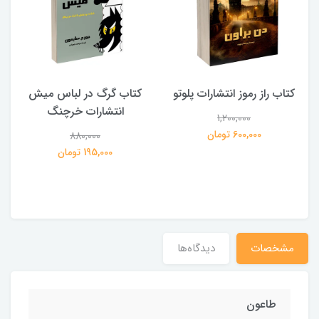
کتاب راز رموز انتشارات پلوتو
کتاب گرگ در لباس میش
انتشارات خرچنگ
1,200,000
ی
600,000 تومان
880,000
195,000 تومان
مشخصات
دیدگاه‌ها
طاعون