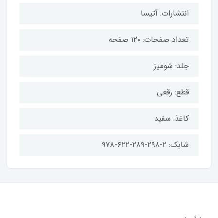
انتشارات: آتیسا
تعداد صفحات: ۱۲۰ صفحه
جلد: شومیز
قطع: رقعی
کاغذ: سفید
شابک: ۲-۲۹۸-۲۸۹-۶۲۲-۹۷۸