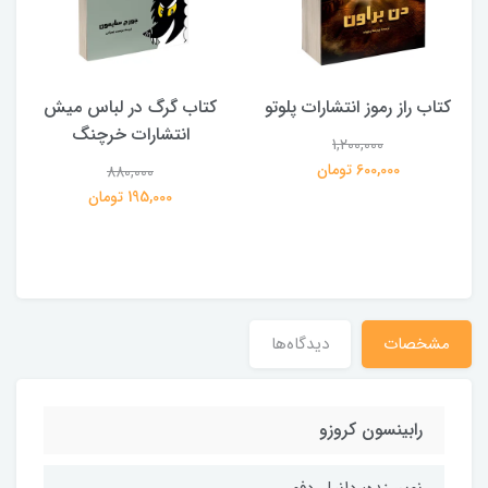
کتاب راز رموز انتشارات پلوتو
کتاب گرگ در لباس میش
انتشارات خرچنگ
1,200,000
ی
600,000 تومان
880,000
195,000 تومان
مشخصات
دیدگاه‌ها
رابینسون کروزو