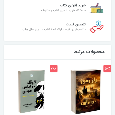
خرید آنلاین کتاب
فروشگاه خرید آنلاین کتاب وستابوک
تضمین قیمت
مناسب‌ترین قیمت ارائه‌شدۀ کتاب در این سال چاپ
محصولات مرتبط
7٪
78٪
50٪