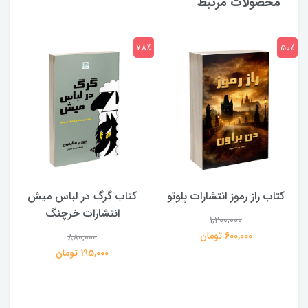
محصولات مرتبط
7٪
78٪
50٪
کتاب راز رموز انتشارات پلوتو
کتاب گرگ در لباس میش
انتشارات خرچنگ
1,200,000
ی
600,000 تومان
880,000
195,000 تومان