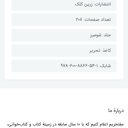
انتشارات: زرین کلک
تعداد صفحات: 208
جلد: شومیز
کاغذ: تحریر
شابک: 1-54-8866-600-978
دربارۀ ما
مفتخریم اعلام کنیم که با 10 سال سابقه در زمینۀ کتاب و کتاب‌خوانی،