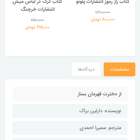
کتاب راز رموز انتشارات پلوتو
کتاب گرگ در لباس میش
انتشارات خرچنگ
1,200,000
ی
600,000 تومان
880,000
195,000 تومان
مشخصات
دیدگاه‌ها
از دخترت قهرمان بساز
نویسنده: دارلین براک
مترجم: سمیرا احمدی