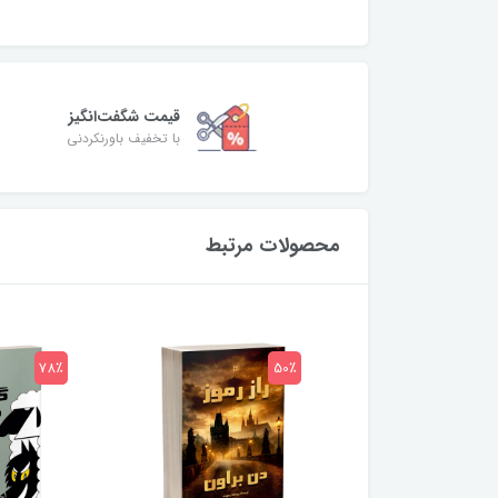
قیمت شگفت‌انگیز
با تخفیف باورنکردنی
محصولات مرتبط
78٪
50٪