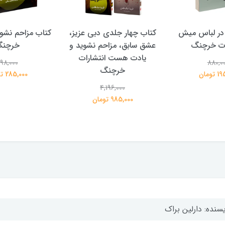
در لباس میش
کتاب چهار جلدی دبی عزیز،
کتاب مزاحم نشوی
ات خرچنگ
عشق سابق، مزاحم نشوید و
خرچن
یادت هست انتشارات
98,000
880,0
خرچنگ
تومان
285,000 تومان
4,196,000
985,000 تومان
سنده: دارلین براک