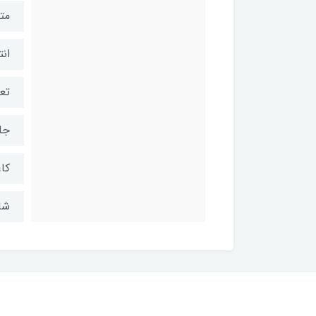
مت
ان
تعد
جل
کاغ
شابک: 1