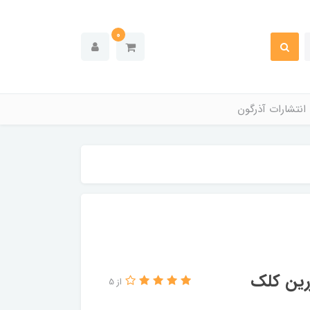
0
انتشارات آذرگون
زرین کلک
از 5