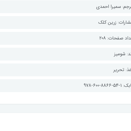
رجم: سمیرا احمدی
تشارات: زرین کلک
اد صفحات: 208
د: شومیز
ذ: تحریر
-54-8866-600-978