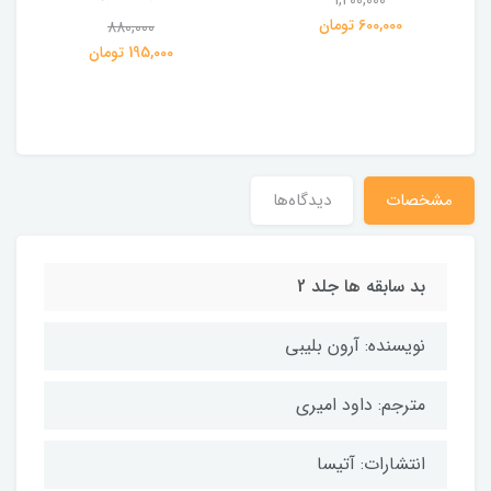
1,200,000
ی
600,000 تومان
880,000
195,000 تومان
مشخصات
دیدگاه‌ها
بد سابقه ها جلد 2
نویسنده: آرون بلیبی
مترجم: داود امیری
انتشارات: آتیسا