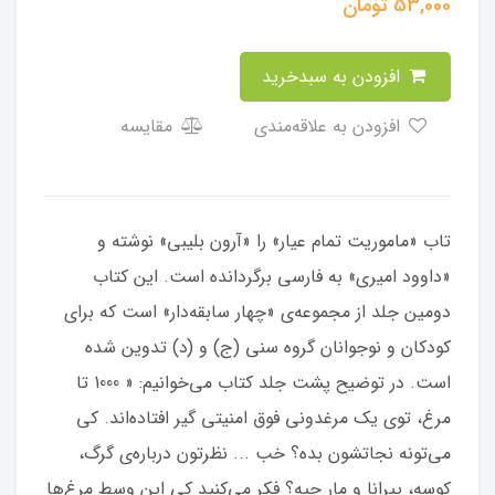
53,000
تومان
افزودن به سبدخرید
افزودن به علاقه‌مندی
مقایسه
تاب «ماموریت تمام عیار» را «آرون بلیبی» نوشته و
«داوود امیری» به فارسی برگردانده است. این کتاب
دومین جلد از مجموعه‌ی «چهار سابقه‌دار» است که برای
کودکان و نوجوانان گروه سنی (ج) و (د) تدوین شده
است. در توضیح پشت جلد کتاب می‌خوانیم: « 1000 تا
مرغ، توی یک مرغدونی فوق امنیتی گیر افتاده‌اند. کی
می‌تونه نجاتشون بده؟ خب ... نظرتون درباره‌ی گرگ،
کوسه، پیرانا و مار چیه؟ فکر می‌کنید کی این وسط مرغ‌ها