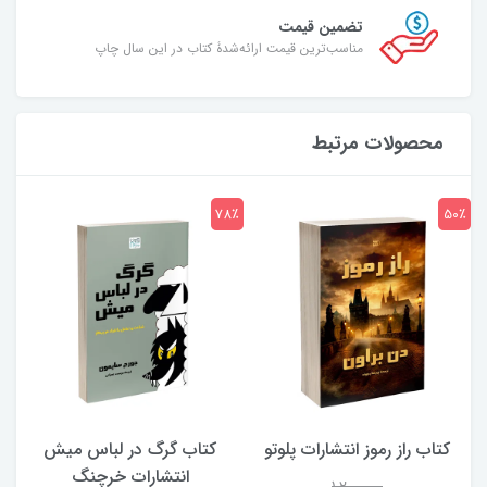
تضمین قیمت
مناسب‌ترین قیمت ارائه‌شدۀ کتاب در این سال چاپ
محصولات مرتبط
7٪
78٪
50٪
کتاب راز رموز انتشارات پلوتو
کتاب گرگ در لباس میش
انتشارات خرچنگ