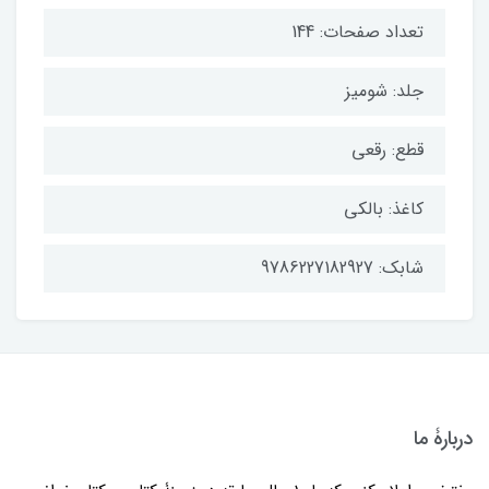
تعداد صفحات: 144
جلد: شومیز
قطع: رقعی
کاغذ: بالکی
شابک: 9786227182927
دربارۀ ما