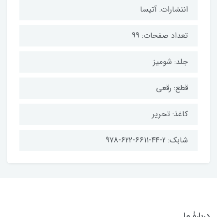
انتشارات: آتیسا
تعداد صفحات: 99
جلد: شومیز
قطع: رقعی
کاغذ: تحریر
شابک: 2-44-6611-622-978
دربارۀ ما