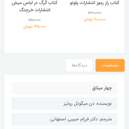
کتاب راز رموز انتشارات پلوتو
کتاب گرگ در لباس میش
انتشارات خرچنگ
1,200,000
ی
600,000 تومان
880,000
195,000 تومان
مشخصات
دیدگاه‌ها
چهار میثاق
نویسنده: دن میگوئل روئیز
مترجم: دکتر فرزام حبیبی اصفهانی