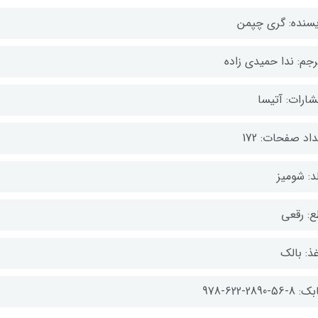
یسنده: گری چپمن
رجم: ندا حمیدی زاده
شارات: آتیسا
اد صفحات: 172
د: شومیز
ع: رقعی
ذ: بالک
-56-2890-622-978