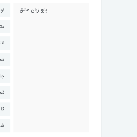
پنج زبان عشق
نو
مت
انت
تعد
جل
قط
کاغ
شابک: 8