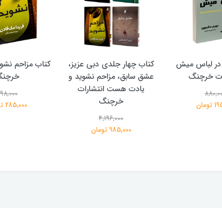
در لباس میش
کتاب چهار جلدی دبی عزیز،
کتاب مزاحم نشوی
ات خرچنگ
عشق سابق، مزاحم نشوید و
خرچن
یادت هست انتشارات
98,000
880,0
خرچنگ
تومان
285,000 تومان
4,196,000
985,000 تومان