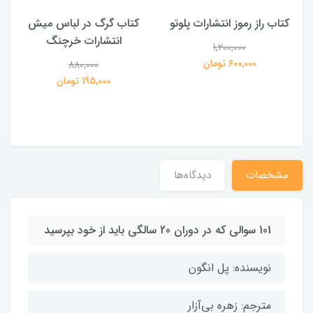
کتاب راز رموز انتشارات پلوتو
کتاب گرگ در لباس میش
انتشارات خرچنگ
1,200,000
ی
600,000 تومان
880,000
195,000 تومان
مشخصات
دیدگاه‌ها
101 سوالی که در دوران 20 سالگی باید از خود بپرسید
نویسنده: پل انگون
مترجم: زهره بی‌آزار