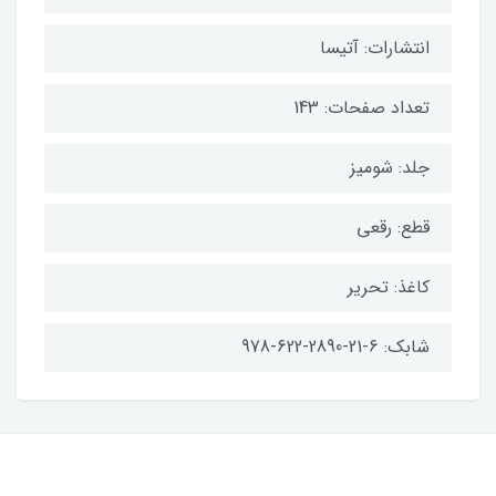
انتشارات: آتیسا
تعداد صفحات: 143
جلد: شومیز
قطع: رقعی
کاغذ: تحریر
شابک: 6-21-2890-622-978