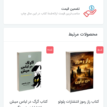
تضمین قیمت
مناسب‌ترین قیمت ارائه‌شدۀ کتاب در این سال چاپ
محصولات مرتبط
7٪
78٪
50٪
کتاب راز رموز انتشارات پلوتو
کتاب گرگ در لباس میش