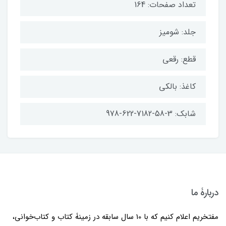
تعداد صفحات: 164
جلد: شومیز
قطع: رقعی
کاغذ: بالکی
شابک: 3-58-7182-622-978
دربارۀ ما
مفتخریم اعلام کنیم که با 10 سال سابقه در زمینۀ کتاب و کتاب‌خوانی،