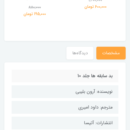
1,200,000
ی
600,000 تومان
880,000
195,000 تومان
مشخصات
دیدگاه‌ها
بد سابقه ها جلد 10
نویسنده: آرون بلیبی
مترجم: داود امیری
انتشارات: آتیسا