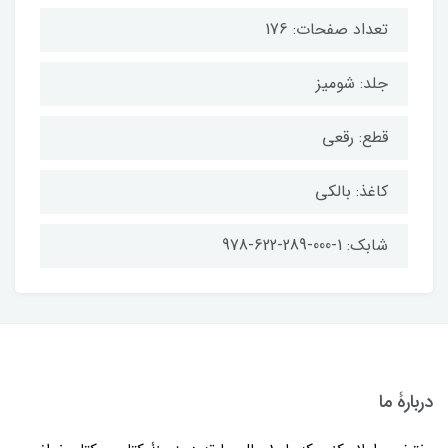
تعداد صفحات: 176
جلد: شومیز
قطع: رقعی
کاغذ: بالکی
شابک: 1-000-289-622-978
دربارۀ ما