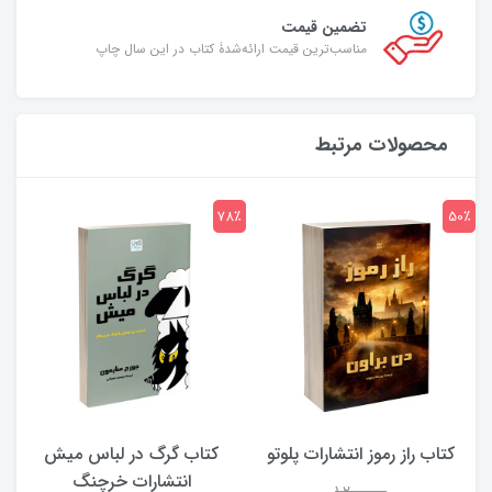
تضمین قیمت
مناسب‌ترین قیمت ارائه‌شدۀ کتاب در این سال چاپ
محصولات مرتبط
7٪
78٪
50٪
کتاب راز رموز انتشارات پلوتو
کتاب گرگ در لباس میش
انتشارات خرچنگ