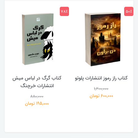
7٪
78٪
50٪
کتاب راز رموز انتشارات پلوتو
کتاب گرگ در لباس میش
انتشارات خرچنگ
1,200,000
ی
600,000 تومان
880,000
195,000 تومان