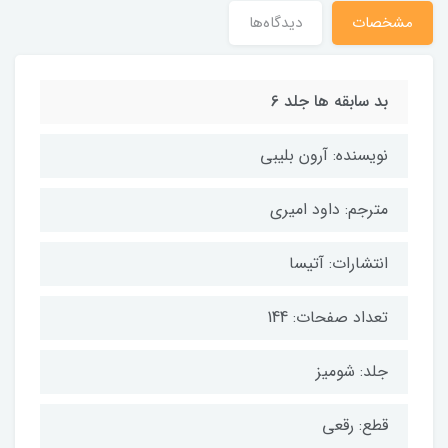
مشخصات
دیدگاه‌ها
بد سابقه ها جلد 6
نویسنده: آرون بلیبی
مترجم: داود امیری
انتشارات: آتیسا
تعداد صفحات: 144
جلد: شومیز
قطع: رقعی