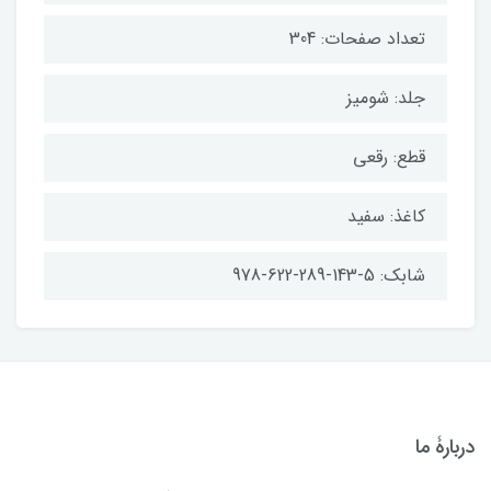
تعداد صفحات: 304
جلد: شومیز
قطع: رقعی
کاغذ: سفید
شابک: 5-143-289-622-978
دربارۀ ما