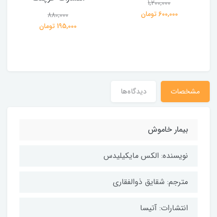
1,200,000
ی
600,000 تومان
880,000
195,000 تومان
مشخصات
دیدگاه‌ها
بیمار خاموش
نویسنده: الکس مایکیلیدس
مترجم: شقایق ذوالفقاری
انتشارات: آتیسا