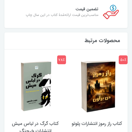
تضمین قیمت
مناسب‌ترین قیمت ارائه‌شدۀ کتاب در این سال چاپ
محصولات مرتبط
7٪
78٪
50٪
کتاب راز رموز انتشارات پلوتو
کتاب گرگ در لباس میش
انتشارات خرچنگ