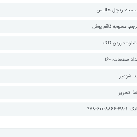
یسنده: ریچل هالیس
رجم: محبوبه قاقم پوش
تشارات: زرین کلک
اد صفحات: 160
د: شومیز
ذ: تحریر
-38-8866-600-978