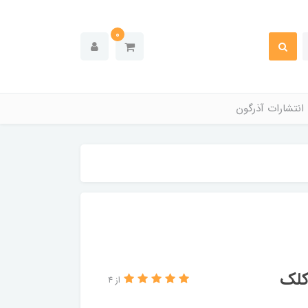
0
انتشارات آذرگون
کلک
از 4