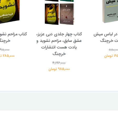
در لباس میش
کتاب چهار جلدی دبی عزیز،
کتاب مزاحم نشوی
ات خرچنگ
عشق سابق، مزاحم نشوید و
خرچن
یادت هست انتشارات
98,000
880,0
خرچنگ
تومان
285,000 تومان
4,196,000
985,000 تومان