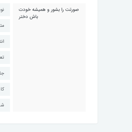
صورتت را بشور و همیشه خودت
نو
باش دختر
مت
ان
تعد
جل
کاغ
شابک: 1