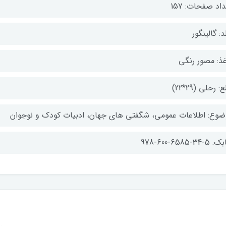
اد صفحات: 157
: گالینگور
غذ: مصور رنگی
: رحلی (29*22)
ضوع: اطلاعات عمومی، شگفتی های جهان، ادبیات کودک و نوجوان
-34-6585-600-978