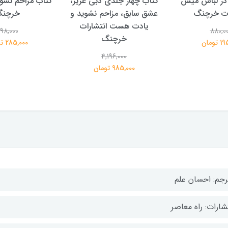
در لباس میش
کتاب چهار جلدی دبی عزیز،
کتاب مزاحم نشوی
ات خرچنگ
عشق سابق، مزاحم نشوید و
خرچن
یادت هست انتشارات
98,000
880,0
خرچنگ
تومان
285,000 تومان
4,196,000
985,000 تومان
رجم: احسان علم
شارات: راه معاصر