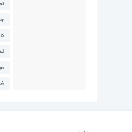
تعد
جلد
کا
قطع
مو
شابک: 5