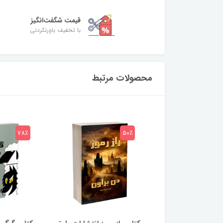
قیمت شگفت‌انگیز
با تخفیف باورنکردنی
محصولات مرتبط
78٪
50٪