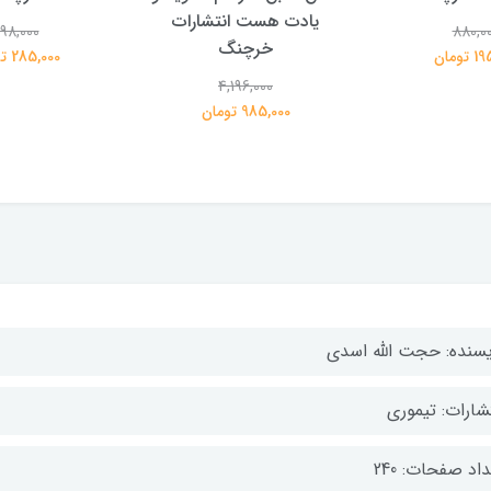
یادت هست انتشارات
98,000
880,0
خرچنگ
تومان
285,000 تومان
4,196,000
985,000 تومان
یسنده: حجت الله اسدی
تشارات: تیموری
اد صفحات: 240