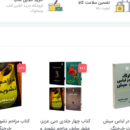
خرید آنلاین کتاب
تضمین سلامت کالا
فروشگاه خرید آنلاین کتاب
کیفیت بالا
وستابوک
72٪
77٪
در لباس میش
کتاب چهار جلدی دبی عزیز،
کتاب مزاحم نشوی
ات خرچنگ
عشق سابق، مزاحم نشوید و
خرچن