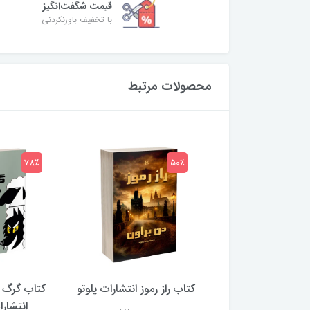
قیمت شگفت‌انگیز
با تخفیف باورنکردنی
محصولات مرتبط
78٪
50٪
 بلادونا انتشارات
کتاب راز رموز انتشارات پلوتو
کتاب گرگ 
خرچنگ
انتشار