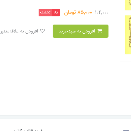
85,000
تومان
104,000
تخفیف
19٪
افزودن به سبدخرید
افزودن به علاقه‌مندی