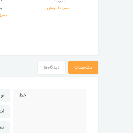
1,200,000
600,000 تومان
00
1,200,000
359,000 تومان
195,000 
مشخصات
دیدگاه‌ها
خط
نو
ان
تعد