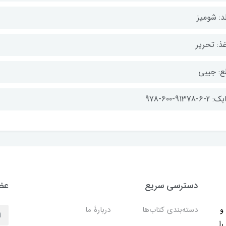
د: شومیز
ذ: تحریر
ع: جیبی
-6-91378-600-978
دسترسی سریع
عضو
ب و
دسته‌بندی کتاب‌ها
دربارۀ ما
را