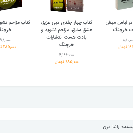
در لباس میش
کتاب چهار جلدی دبی عزیز،
کتاب مزاحم نشوی
ات خرچنگ
عشق سابق، مزاحم نشوید و
خرچن
یادت هست انتشارات
98,000
880,0
خرچنگ
تومان
285,000 تومان
4,196,000
985,000 تومان
سنده: راندا برن