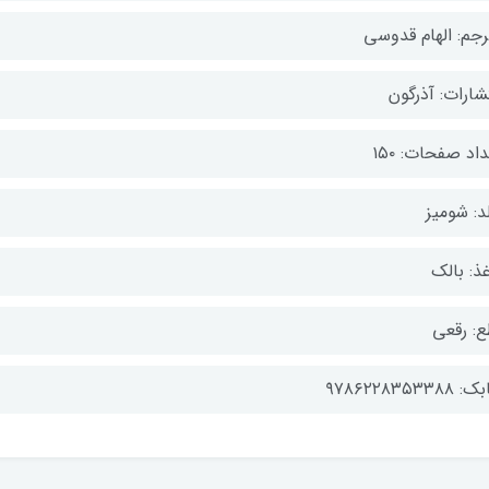
رجم: الهام قدوسی
شارات: آذرگون
اد صفحات: ۱۵۰
د: شومیز
ذ: بالک
ع: رقعی
۹۷۸۶۲۲۸۳۵۳۳۸۸