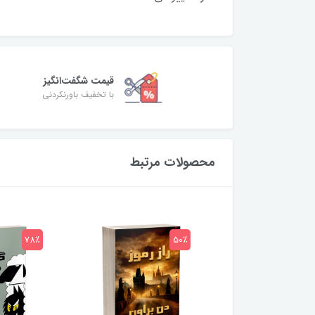
قیمت شگفت‌انگیز
با تخفیف باورنکردنی
محصولات مرتبط
78٪
50٪