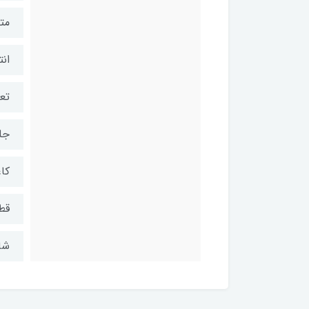
مت
انت
تعد
جل
کاغ
قط
شابک: 