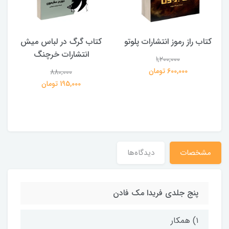
کتاب راز رموز انتشارات پلوتو
کتاب گرگ در لباس میش
انتشارات خرچنگ
1,200,000
ی
600,000 تومان
880,000
195,000 تومان
مشخصات
دیدگاه‌ها
پنج جلدی فریدا مک فادن
۱) همکار