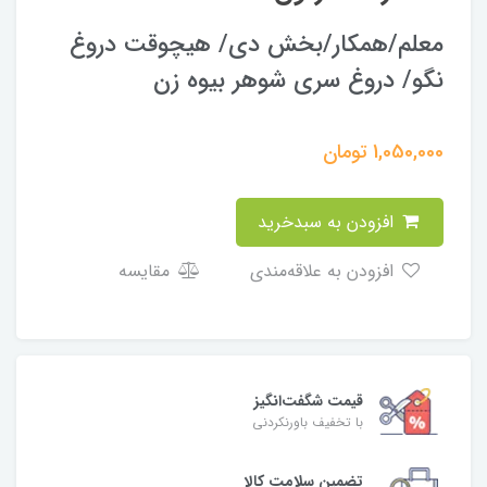
معلم/همکار/بخش دی/ هیچوقت دروغ
نگو/ دروغ سری شوهر بیوه زن
1,050,000
تومان
افزودن به سبدخرید
افزودن به علاقه‌مندی
مقایسه
قیمت شگفت‌انگیز
با تخفیف باورنکردنی
تضمین سلامت کالا