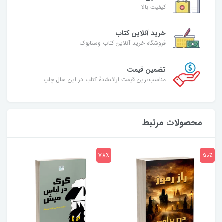
کیفیت بالا
خرید آنلاین کتاب
فروشگاه خرید آنلاین کتاب وستابوک
تضمین قیمت
مناسب‌ترین قیمت ارائه‌شدۀ کتاب در این سال چاپ
محصولات مرتبط
7٪
78٪
50٪