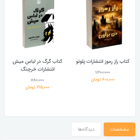
کتاب راز رموز انتشارات پلوتو
کتاب گرگ در لباس میش
انتشارات خرچنگ
1,200,000
ی
600,000 تومان
880,000
195,000 تومان
مشخصات
دیدگاه‌ها