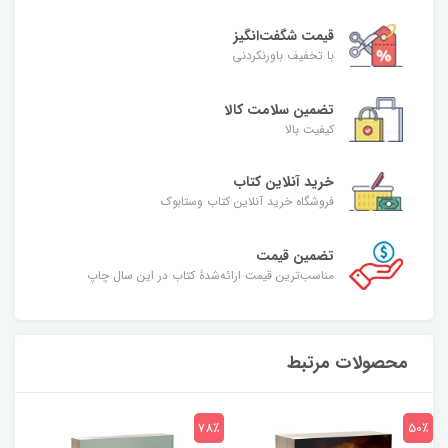
قیمت شگفت‌انگیز
با تخفیف باورنکردنی
تضمین سلامت کالا
کیفیت بالا
خرید آنلاین کتاب
فروشگاه خرید آنلاین کتاب وستابوک
تضمین قیمت
مناسب‌ترین قیمت ارائه‌شدۀ کتاب در این سال چاپ
محصولات مرتبط
7٪
78٪
50٪