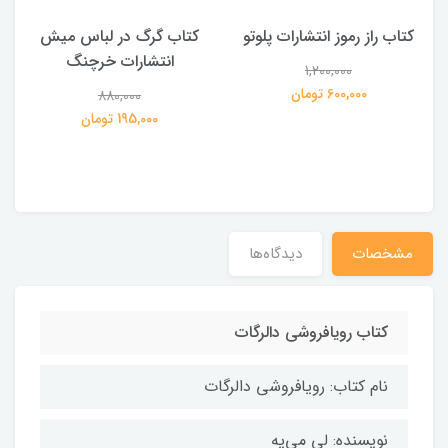
کتاب راز رموز انتشارات پلوتو
کتاب گرگ در لباس میش
انتشارات خرچنگ
1,200,000
ی
600,000 تومان
880,000
195,000 تومان
مشخصات
دیدگاه‌ها
کتاب رویافروشی دالرگات
نام کتاب: رویافروشی دالرگات
نویسنده: لی می‌یه