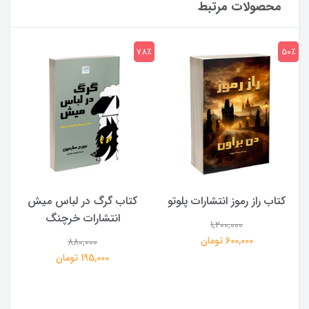
محصولات مرتبط
7٪
78٪
50٪
کتاب راز رموز انتشارات پلوتو
کتاب گرگ در لباس میش
انتشارات خرچنگ
1,200,000
ی
600,000 تومان
880,000
195,000 تومان