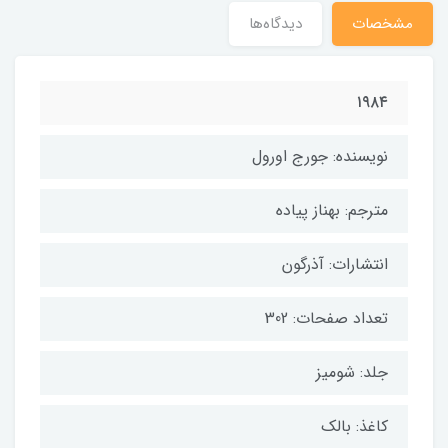
مشخصات
دیدگاه‌ها
۱۹۸۴
نویسنده: جورج اورول
مترجم: بهناز پیاده
انتشارات: آذرگون
تعداد صفحات: 302
جلد: شومیز
کاغذ: بالک