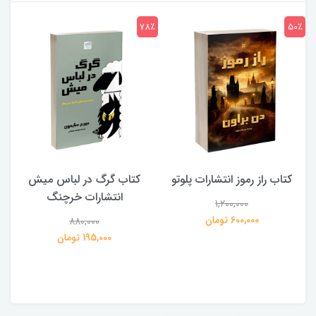
7٪
78٪
50٪
کتاب راز رموز انتشارات پلوتو
کتاب گرگ در لباس میش
انتشارات خرچنگ
1,200,000
ی
600,000 تومان
880,000
195,000 تومان