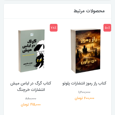
محصولات مرتبط
7٪
78٪
50٪
کتاب راز رموز انتشارات پلوتو
کتاب گرگ در لباس میش
انتشارات خرچنگ
1,200,000
ی
600,000 تومان
880,000
195,000 تومان