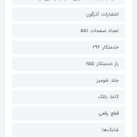
انتشارات: آذرگون
تعداد صفحات: 551
خدمتکار: 296
راز خدمتکار: 255
جلد: شومیز
کاغذ: بالک
قطع: رقعی
شابک‌ها: