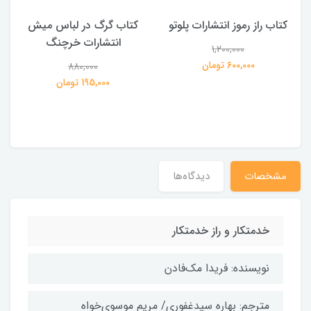
کتاب راز رموز انتشارات پلوتو
کتاب گرگ در لباس میش
انتشارات خرچنگ
1,200,000
ی
600,000 تومان
880,000
195,000 تومان
مشخصات
دیدگاه‌ها
خدمتکار و راز خدمتکار
نویسنده: فریدا مک‌فادن
مترجم: بهاره سیدغفوری/ مریم موسوی‌خواه