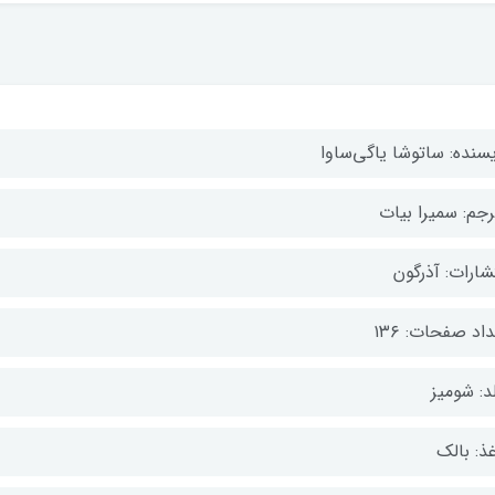
یسنده: ساتوشا یاگی‌ساوا
رجم: سمیرا بیات
شارات: آذرگون
اد صفحات: ۱۳۶
د: شومیز
ذ: بالک