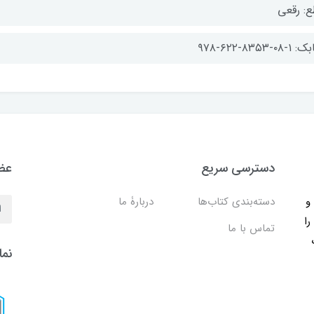
ع: رقعی
-۰۸-۸۳۵۳-۶۲۲-۹۷۸
دسترسی سریع
عضو
ب و
دسته‌بندی کتاب‌ها
دربارۀ ما
را
تماس با ما
نما