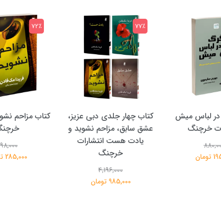
72٪
77٪
در لباس میش
کتاب چهار جلدی دبی عزیز،
کتاب مزاحم نشوی
ات خرچنگ
عشق سابق، مزاحم نشوید و
خرچن
یادت هست انتشارات
98,000
880,0
خرچنگ
تومان
285,000 تومان
4,196,000
985,000 تومان