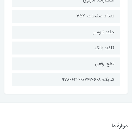
انتشارات: آذرگون
تعداد صفحات: ۳۵۲
جلد: شومیز
کاغذ: بالک
قطع: رقعی
شابک: ۸-۶-۹۰۷۴۲-۶۲۲-۹۷۸
دربارۀ ما