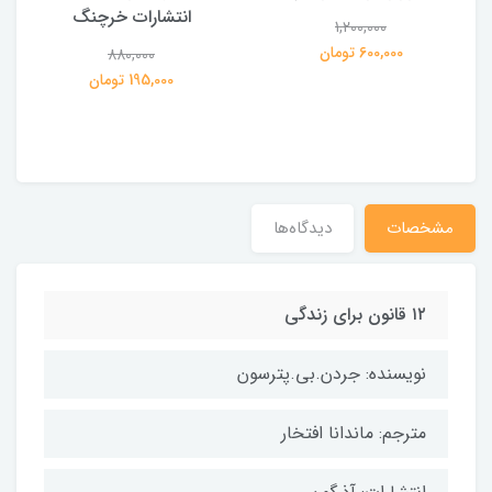
انتشارات خرچنگ
1,200,000
ی
600,000 تومان
880,000
195,000 تومان
مشخصات
دیدگاه‌ها
۱۲ قانون برای زندگی
نویسنده: جردن.بی.پترسون
مترجم: ماندانا افتخار