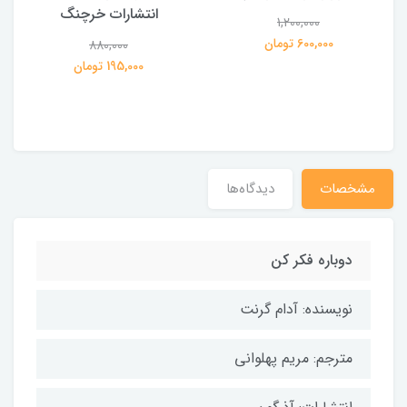
انتشارات خرچنگ
1,200,000
ی
600,000 تومان
880,000
195,000 تومان
مشخصات
دیدگاه‌ها
دوباره فکر کن
نویسنده: آدام گرنت
مترجم: مریم پهلوانی