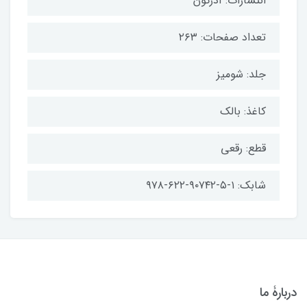
انتشارات: آذرگون
تعداد صفحات: ۲۶۳
جلد: شومیز
کاغذ: بالک
قطع: رقعی
شابک: ۱-۵-۹۰۷۴۲-۶۲۲-۹۷۸
دربارۀ ما