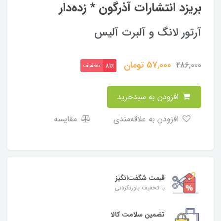
بریزد انتشارات آذرگون * زده‌دار
آرتور لانگ و آلبرت آلیس
57,000
تومان
286,000
تخفیف
81٪
افزودن به سبدخرید
افزودن به علاقه‌مندی
مقایسه
قیمت شگفت‌انگیز
با تخفیف باورنکردنی
تضمین سلامت کالا