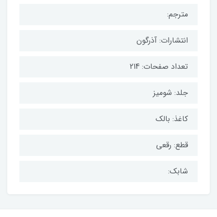
مترجم:
انتشارات: آذرگون
تعداد صفحات: 214
جلد: شومیز
کاغذ: بالک
قطع: رقعی
شابک: