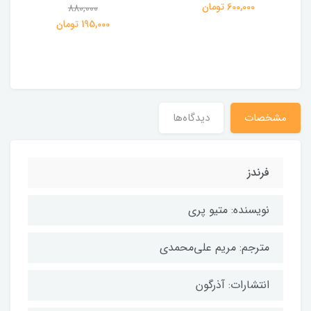
ی
600,000 تومان
880,000
195,000 تومان
مشخصات
دیدگاه‌ها
فرندز
نویسنده: متیو پری
مترجم: مریم علی‌محمدی
انتشارات: آذرگون