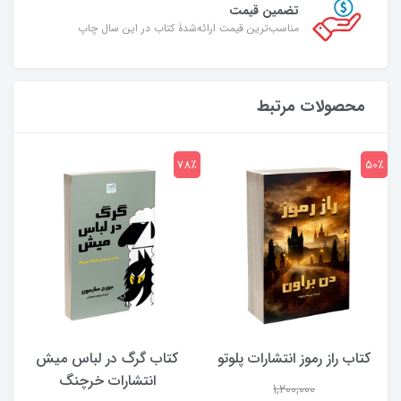
تضمین قیمت
مناسب‌ترین قیمت ارائه‌شدۀ کتاب در این سال چاپ
محصولات مرتبط
7٪
78٪
50٪
کتاب راز رموز انتشارات پلوتو
کتاب گرگ در لباس میش
انتشارات خرچنگ
1,200,000