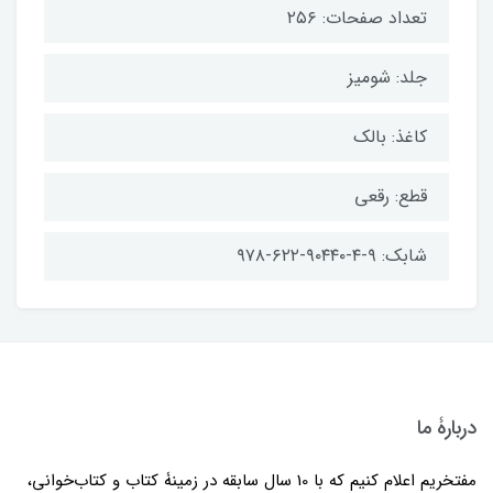
تعداد صفحات: ۲۵۶
جلد: شومیز
کاغذ: بالک
قطع: رقعی
شابک: ۹-۴-۹۰۴۴۰-۶۲۲-۹۷۸
دربارۀ ما
مفتخریم اعلام کنیم که با 10 سال سابقه در زمینۀ کتاب و کتاب‌خوانی،