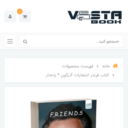
0
خانه
فهرست محصولات
کتاب فرندز انتشارات آذرگون * زده‌دار