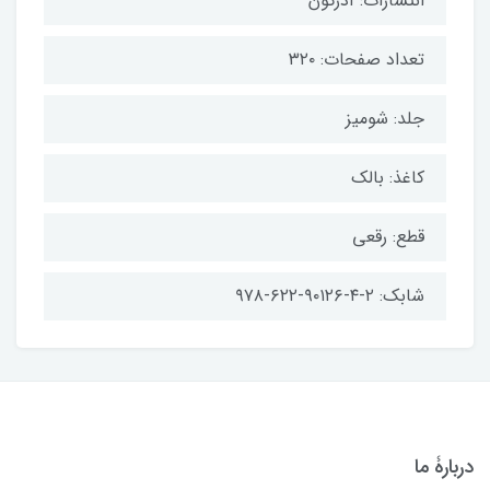
انتشارات: آذرگون
تعداد صفحات: ۳۲۰
جلد: شومیز
کاغذ: بالک
قطع: رقعی
شابک: ۲-۴-۹۰۱۲۶-۶۲۲-۹۷۸
دربارۀ ما