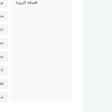
افسانه کاریزما
نوی
مت
انت
تعد
جل
کاغ
قط
شابک: ۸