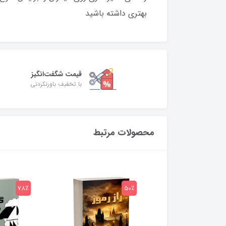
بهتری داشته باشید
قیمت شگفت‌انگیز
با تخفیف باورنکردنی
محصولات مرتبط
78٪
50٪