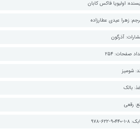
سنده: اولیویا فاکس کابان
رجم: زهرا عیدی عطارزاده
شارات: آذرگون
اد صفحات: ۲۵۴
د: شومیز
ذ: بالک
ع: رقعی
-۱-۹۰۴۴۰-۶۲۲-۹۷۸