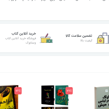
خرید آنلاین کتاب
تضمین سلامت کالا
فروشگاه خرید آنلاین کتاب
کیفیت بالا
وستابوک
72٪
77٪