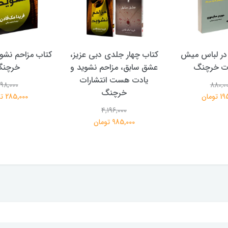
در لباس میش
کتاب چهار جلدی دبی عزیز،
کتاب مزاحم نشوی
ات خرچنگ
عشق سابق، مزاحم نشوید و
خرچن
یادت هست انتشارات
98,000
880,0
خرچنگ
تومان
285,000 تومان
4,196,000
985,000 تومان