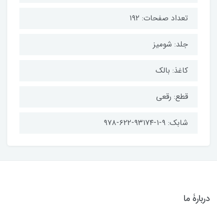
تعداد صفحات: ۱۹۲
جلد: شومیز
کاغذ: بالک
قطع: رقعی
شابک: ۹-۱-۹۳۱۷۴-۶۲۲-۹۷۸
دربارۀ ما