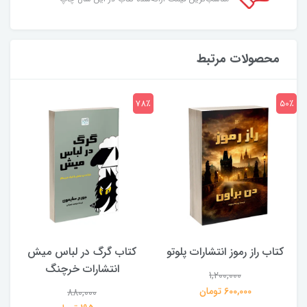
محصولات مرتبط
7٪
78٪
50٪
کتاب راز رموز انتشارات پلوتو
کتاب گرگ در لباس میش
انتشارات خرچنگ
1,200,000
ی
600,000 تومان
880,000