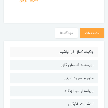
195,000 تومان
مشخصات
دیدگاه‌ها
چگونه کمال گرا نباشیم
نویسنده: استفان گایز
مترجم: مجید امینی
ویراستار: مینا زنگنه
انتشارات: آذرگون