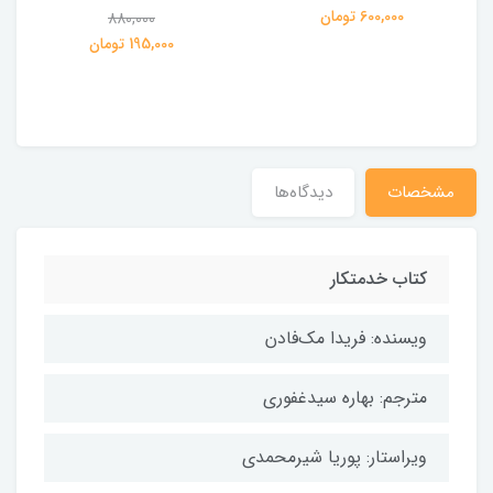
ی
600,000 تومان
880,000
195,000 تومان
مشخصات
دیدگاه‌ها
کتاب خدمتکار
ویسنده: فریدا مک‌فادن
مترجم: بهاره سیدغفوری
ویراستار: پوریا شیرمحمدی