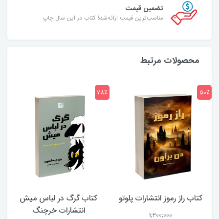
تضمین قیمت
مناسب‌ترین قیمت ارائه‌شدۀ کتاب در این سال چاپ
محصولات مرتبط
7٪
78٪
50٪
کتاب راز رموز انتشارات پلوتو
کتاب گرگ در لباس میش
انتشارات خرچنگ
1,200,000