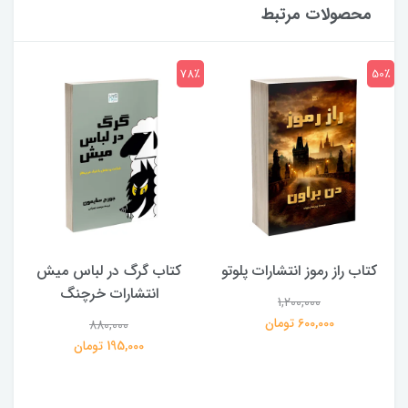
محصولات مرتبط
7٪
78٪
50٪
کتاب راز رموز انتشارات پلوتو
کتاب گرگ در لباس میش
انتشارات خرچنگ
1,200,000
ی
600,000 تومان
880,000
195,000 تومان