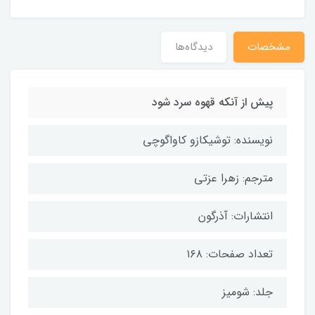
مشخصات
دیدگاه‌ها
پیش از آنکه قهوه سرد شود
نویسنده: توشیکازو کاواگوچی
مترجم: زهرا عزتی
انتشارات: آذرگون
تعداد صفحات: ۱۶۸
جلد: شومیز