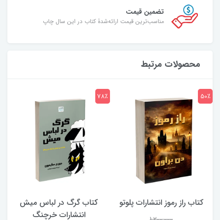
تضمین قیمت
مناسب‌ترین قیمت ارائه‌شدۀ کتاب در این سال چاپ
محصولات مرتبط
7٪
78٪
50٪
کتاب راز رموز انتشارات پلوتو
کتاب گرگ در لباس میش
انتشارات خرچنگ
1,200,000