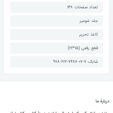
تعداد صفحات: 148
جلد: شومیز
کاغذ: تحریر
قطع: رقعی (15*22)
شابک: 7-07-7487-622-978
دربارۀ ما