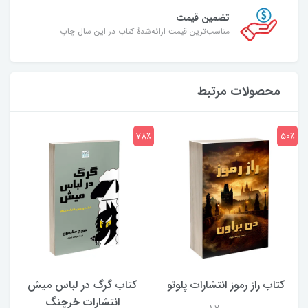
تضمین قیمت
مناسب‌ترین قیمت ارائه‌شدۀ کتاب در این سال چاپ
محصولات مرتبط
7٪
78٪
50٪
کتاب راز رموز انتشارات پلوتو
کتاب گرگ در لباس میش
انتشارات خرچنگ