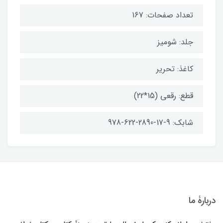
تعداد صفحات: 167
جلد: شومیز
کاغذ: تحریر
قطع: رقعی (15*22)
شابک: 9-17-2890-622-978
دربارۀ ما