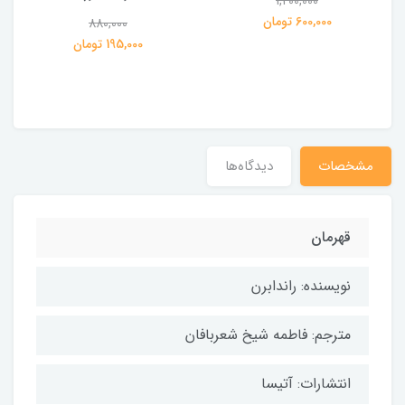
1,200,000
ی
600,000 تومان
880,000
195,000 تومان
مشخصات
دیدگاه‌ها
قهرمان
نویسنده: راندابرن
مترجم: فاطمه شیخ شعربافان
انتشارات: آتیسا