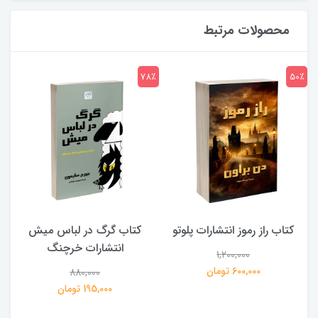
محصولات مرتبط
7٪
78٪
50٪
کتاب راز رموز انتشارات پلوتو
کتاب گرگ در لباس میش
انتشارات خرچنگ
1,200,000
ی
600,000 تومان
880,000
195,000 تومان