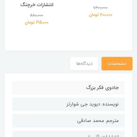
انتشارات خرچنگ
1,200,000
ی
600,000 تومان
880,000
195,000 تومان
مشخصات
دیدگاه‌ها
جادوی فکر بزرگ
نویسنده: دیوید جی شوارتز
مترجم: محمد صادقی