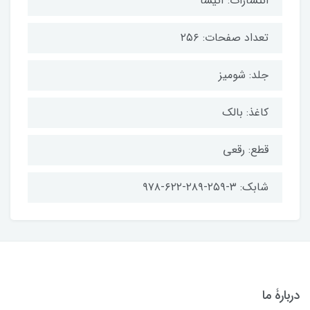
انتشارات: آتیسا
تعداد صفحات: ۲۵۶
جلد: شومیز
کاغذ: بالک
قطع: رقعی
شابک: ۳-۲۵۹-۲۸۹-۶۲۲-۹۷۸
دربارۀ ما