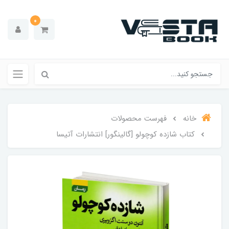
0
خانه
فهرست محصولات
کتاب شازده کوچولو [گالینگور] انتشارات آتیسا