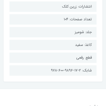
انتشارات: زرین کلک
تعداد صفحات: ۱۰۴
جلد: شومیز
کاغذ: سفید
قطع: رقعی
شابک: ۲-۱۷-۹۸۹۶-۶۰۰-۹۷۸