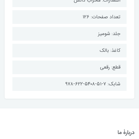
انتشارات: محراب دانش
تعداد صفحات: ۱۲۶
جلد: شومیز
کاغذ: بالک
قطع: رقعی
شابک: ۷-۵۱-۵۴۰۸-۶۲۲-۹۷۸
دربارۀ ما