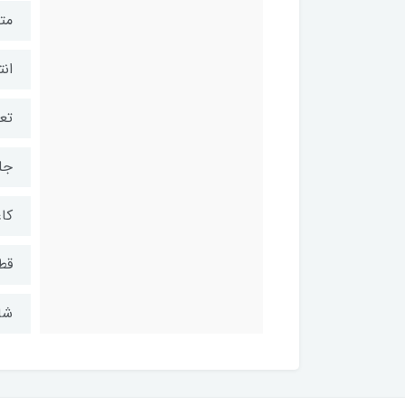
مت
انت
تعد
جل
کاغ
قطع
شابک: 0