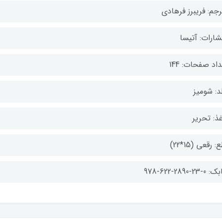
رجم: فریبرز فرهادی
شارات: آتیسا
اد صفحات: 144
د: شومیز
ذ: تحریر
: رقعی (15*22)
-23-2890-622-978