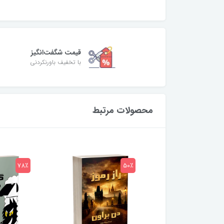
قیمت شگفت‌انگیز
با تخفیف باورنکردنی
محصولات مرتبط
78٪
50٪