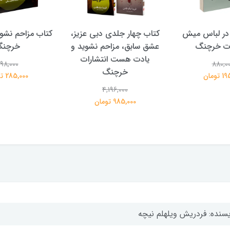
در لباس میش
کتاب چهار جلدی دبی عزیز،
کتاب مزاحم نشوی
ات خرچنگ
عشق سابق، مزاحم نشوید و
خرچن
یادت هست انتشارات
98,000
880,0
خرچنگ
تومان
285,000 تومان
4,196,000
985,000 تومان
یسنده: فردریش ویلهلم نیچه