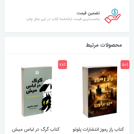
تضمین قیمت
مناسب‌ترین قیمت ارائه‌شدۀ کتاب در این سال چاپ
محصولات مرتبط
7٪
78٪
50٪
کتاب راز رموز انتشارات پلوتو
کتاب گرگ در لباس میش