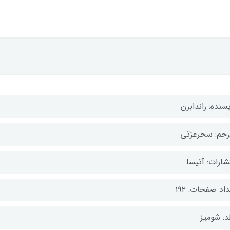
سنده: راندابرن
رجم: سحرعزتی
شارات: آتیسا
اد صفحات: ۱۹۲
د: شومیز