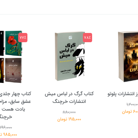
72٪
77٪
در لباس میش
کتاب چهار جلدی دبی عزیز،
کتاب مزاحم نشوی
ات خرچنگ
عشق سابق، مزاحم نشوید و
خرچن
یادت هست انتشارات
98,000
880,0
خرچنگ
تومان
285,000 تومان
4,196,000
985,000 تومان