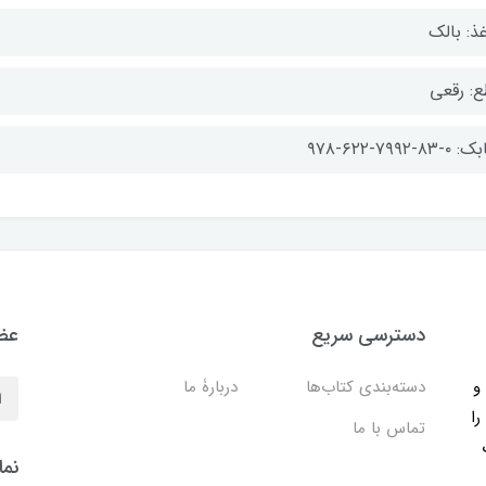
ذ: بالک
ع: رقعی
-۸۳-۷۹۹۲-۶۲۲-۹۷۸
دسترسی سریع
عضو
ب و
دسته‌بندی کتاب‌ها
دربارۀ ما
را
تماس با ما
نما