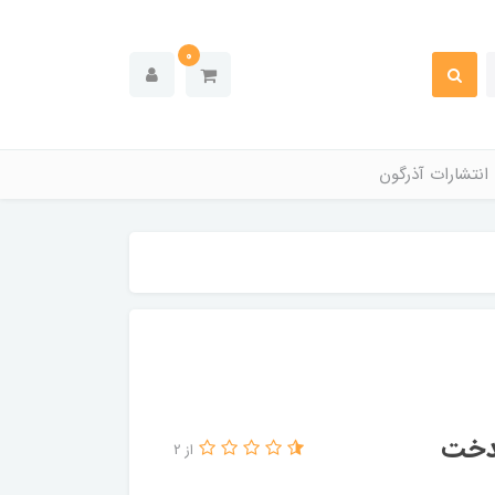
0
انتشارات آذرگون
یدخت
از 2