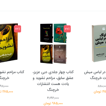
72٪
77٪
در لباس میش
کتاب چهار جلدی دبی عزیز،
کتاب مزاحم نشوی
ات خرچنگ
عشق سابق، مزاحم نشوید و
خرچن
یادت هست انتشارات
98,000
880,0
خرچنگ
تومان
285,000 تومان
4,196,000
985,000 تومان