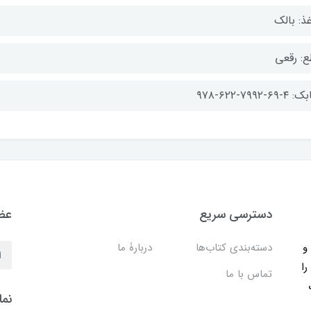
ذ: بالک
ع: رقعی
-۶۹-۷۹۹۲-۶۲۲-۹۷۸
دسترسی سریع
عضو
ب و
دسته‌بندی کتاب‌ها
دربارۀ ما
را
تماس با ما
نما